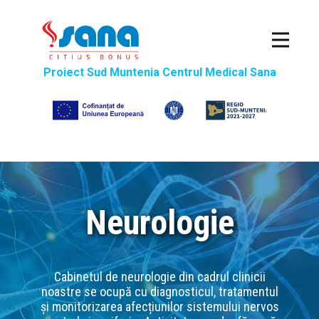
Sana
Proiect Sud Muntenia Centrul Medical Sana
Specializari Medicale
Bază de recuperare
Spitalizare de zi
Ingrijiri la domiciliu
Comunicat
Contact
Neurologie
Cabinetul de neurologie din cadrul clinicii
noastre se ocupă cu diagnosticul, tratamentul
și monitorizarea afecțiunilor sistemului nervos