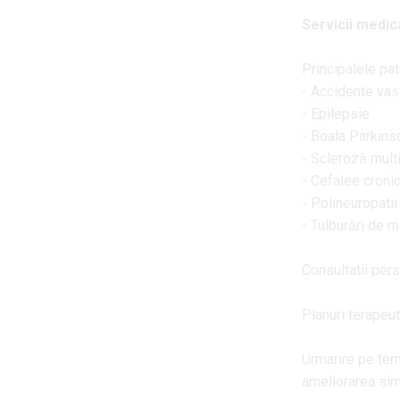
Servicii medicale:
Principalele patologii tratate includ:
- Accidente vasculare cerebrale (AVC)
- Epilepsie
- Boala Parkinson și alte tulburări de mi
- Scleroză multiplă
- Cefalee cronică (migrenă, cluster)
- Polineuropatii și miastenii
- Tulburări de memorie și demență
Consultatii personalizate
Planuri terapeutice adaptate fiecarui pa
Urmarire pe termen lung pentru controlul
ameliorarea simptomelor neurologice