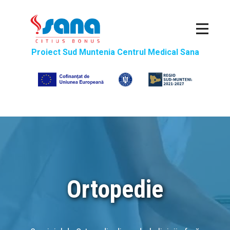
Sana
Proiect Sud Muntenia Centrul Medical Sana
Specializari Medicale
Bază de recuperare
Spitalizare de zi
Ingrijiri la domiciliu
Comunicat
Contact
Ortopedie