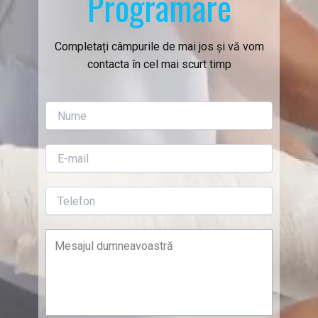
Programare
Completați câmpurile de mai jos și vă vom
contacta în cel mai scurt timp